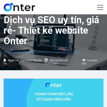
Home
/
Dịch vụ SEO uy tín, giá rẻ- Thiết kế website Onter
Dịch vụ SEO uy tín, giá
rẻ- Thiết kế website
Onter
Người viết: Thúy Quỳnh Nguyễn
Cập nhật lần cuối:
Lượt xem:
Thị
31/01/2021
833